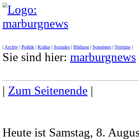
|
Archiv
|
Politik
|
Kultur
|
Soziales
|
Bildung
|
Sonstiges
|
Termine
|
Sie sind hier:
marburgnews
|
Zum Seitenende
|
Heute ist Samstag, 8. Augu