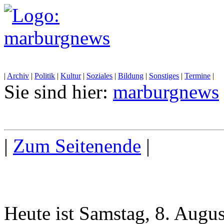
|
Archiv
|
Politik
|
Kultur
|
Soziales
|
Bildung
|
Sonstiges
|
Termine
|
Sie sind hier:
marburgnews
|
Zum Seitenende
|
Heute ist Samstag, 8. Augu