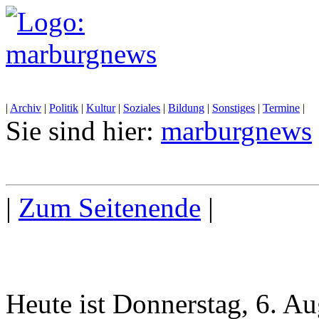
|
Archiv
|
Politik
|
Kultur
|
Soziales
|
Bildung
|
Sonstiges
|
Termine
|
Sie sind hier:
marburgnews
|
Zum Seitenende
|
Heute ist Donnerstag, 6. A