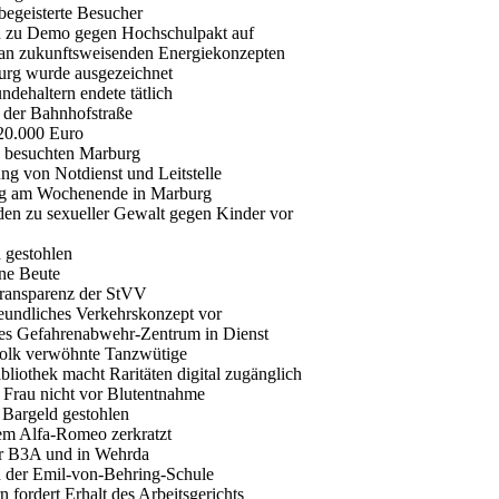
begeisterte Besucher
n zu Demo gegen Hochschulpakt auf
t an zukunftsweisenden Energiekonzepten
urg wurde ausgezeichnet
ndehaltern endete tätlich
n der Bahnhofstraße
620.000 Euro
h besuchten Marburg
ng von Notdienst und Leitstelle
tag am Wochenende in Marburg
aden zu sexueller Gewalt gegen Kinder vor
 gestohlen
hne Beute
Transparenz der StVV
freundliches Verkehrskonzept vor
eues Gefahrenabwehr-Zentrum in Dienst
folk verwöhnte Tanzwütige
ibliothek macht Raritäten digital zugänglich
n Frau nicht vor Blutentnahme
 Bargeld gestohlen
em Alfa-Romeo zerkratzt
der B3A und in Wehrda
an der Emil-von-Behring-Schule
 fordert Erhalt des Arbeitsgerichts