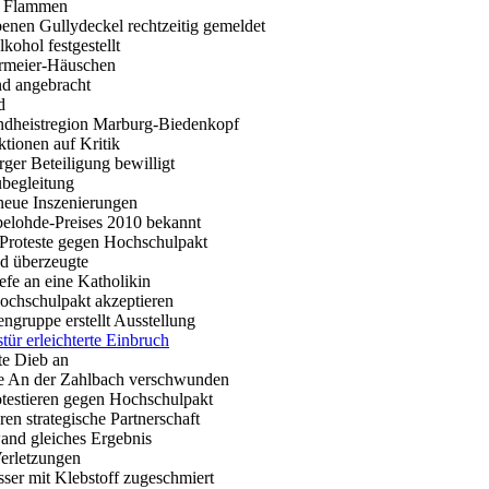
in Flammen
enen Gullydeckel rechtzeitig gemeldet
kohol festgestellt
ermeier-Häuschen
nd angebracht
d
ndheistregion Marburg-Biedenkopf
tionen auf Kritik
ger Beteiligung bewilligt
ubegleitung
 neue Inszenierungen
belohde-Preises 2010 bekannt
 Proteste gegen Hochschulpakt
and überzeugte
efe an eine Katholikin
Hochschulpakt akzeptieren
ngruppe erstellt Ausstellung
r erleichterte Einbruch
te Dieb an
ke An der Zahlbach verschwunden
otestieren gegen Hochschulpakt
ren strategische Partnerschaft
and gleiches Ergebnis
Verletzungen
sser mit Klebstoff zugeschmiert