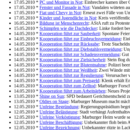
17.05.2010 *
PC und Monitor in Not
: Einbrecher kamen über 
17.05.2010 *
Fenster und Fassade in Not
: Vandalen wüteten a
17.05.2010 *
Fiat und Chevy in Not
: Erneut zwei Fälle von Un
17.05.2010 *
Kinder und Jugendliche in Not
: Kreis veröffentl
16.05.2010 *
Bildung ist Menschenrecht
: AStA ruft zu Protes
15.05.2010 *
Schimpfen wie die Dachdecker
: Linke fordert b
14.05.2010 *
Kooperation führt zur Sauberkeit
: Spontane Feie
14.05.2010 *
Kooperation führt zur Einbruchsvermeidung
: Ei
14.05.2010 *
Kooperation führt zur Rückgabe
: Trotz Stacheld
14.05.2010 *
Kooperation führt zur Diebstahlsvermeidung
: Un
14.05.2010 *
Kooperation führt zur Schadensvermeidung
: Gut
14.05.2010 *
Kooperation führt zur Zielsicherheit
: Stein flog 
14.05.2010 *
Kooperation führt zur Blutentnahme
: Polizei bee
14.05.2010 *
Kooperation führt zur Weißheit
: Zwei Wände mit 
14.05.2010 *
Kooperation führt zur Regulierung
: Verursacher 
14.05.2010 *
Kooperation führt zum Preisgeld
: Klenk erhält E
14.05.2010 *
Kooperation führt zum Zelltod
: Marburger Forsc
14.05.2010 *
Kooperation führt zum Arbeitsleben
: Neues Proje
13.05.2010 *
Shine on Sun
: SPD bedauert Gerichtsentscheid z
13.05.2010 *
Oldies on Stage
: Marburger Museum macht mächt
12.05.2010 *
Unfeine Begründung
: Regierungspräsidium begrü
12.05.2010 *
Unfeine Belästigung
: Stadt verhängt Aufenthalts
12.05.2010 *
Unfeine Verköstigung
: Marburger Heim wurde sehr
12.05.2010 *
Unfeine Beschäftigung
: Unbekannter floh beim A
12.05.2010 *
Unfeine Bezeichnung
: Unbekannter ritzte in Lac