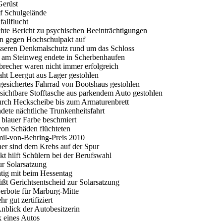
Gerüst
uf Schulgelände
fallflucht
ichte Bericht zu psychischen Beeinträchtigungen
ten gegen Hochschulpakt auf
esseren Denkmalschutz rund um das Schloss
r am Steinweg endete in Scherbenhaufen
nbrecher waren nicht immer erfolgreich
raht Leergut aus Lager gestohlen
gesichertes Fahrrad von Bootshaus gestohlen
 sichtbare Stofftasche aus parkendem Auto gestohlen
durch Heckscheibe bis zum Armaturenbrett
ndete nächtliche Trunkenheitsfahrt
blauer Farbe beschmiert
von Schäden flüchteten
mil-von-Behring-Preis 2010
her sind dem Krebs auf der Spur
kt hilft Schülern bei der Berufswahl
ur Solarsatzung
ig mit beim Hessentag
ßt Gerichtsentscheid zur Solarsatzung
verbote für Marburg-Mitte
 gut zertifiziert
nblick der Autobesitzerin
k eines Autos