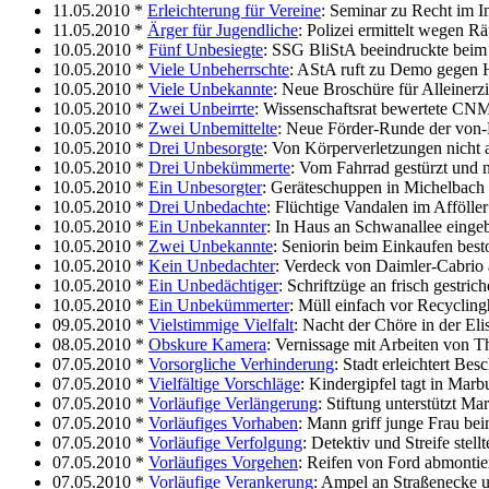
11.05.2010 *
Erleichterung für Vereine
: Seminar zu Recht im In
11.05.2010 *
Ärger für Jugendliche
: Polizei ermittelt wegen R
10.05.2010 *
Fünf Unbesiegte
: SSG BliStA beeindruckte beim
10.05.2010 *
Viele Unbeherrschte
: AStA ruft zu Demo gegen 
10.05.2010 *
Viele Unbekannte
: Neue Broschüre für Alleinerz
10.05.2010 *
Zwei Unbeirrte
: Wissenschaftsrat bewertete CNM
10.05.2010 *
Zwei Unbemittelte
: Neue Förder-Runde der von-
10.05.2010 *
Drei Unbesorgte
: Von Körperverletzungen nicht 
10.05.2010 *
Drei Unbekümmerte
: Vom Fahrrad gestürzt und 
10.05.2010 *
Ein Unbesorgter
: Geräteschuppen in Michelbach
10.05.2010 *
Drei Unbedachte
: Flüchtige Vandalen im Affölle
10.05.2010 *
Ein Unbekannter
: In Haus an Schwanallee einge
10.05.2010 *
Zwei Unbekannte
: Seniorin beim Einkaufen best
10.05.2010 *
Kein Unbedachter
: Verdeck von Daimler-Cabrio 
10.05.2010 *
Ein Unbedächtiger
: Schriftzüge an frisch gestri
10.05.2010 *
Ein Unbekümmerter
: Müll einfach vor Recyclin
09.05.2010 *
Vielstimmige Vielfalt
: Nacht der Chöre in der Eli
08.05.2010 *
Obskure Kamera
: Vernissage mit Arbeiten von T
07.05.2010 *
Vorsorgliche Verhinderung
: Stadt erleichtert B
07.05.2010 *
Vielfältige Vorschläge
: Kindergipfel tagt in Marb
07.05.2010 *
Vorläufige Verlängerung
: Stiftung unterstützt M
07.05.2010 *
Vorläufiges Vorhaben
: Mann griff junge Frau b
07.05.2010 *
Vorläufige Verfolgung
: Detektiv und Streife stel
07.05.2010 *
Vorläufiges Vorgehen
: Reifen von Ford abmontie
07.05.2010 *
Vorläufige Verankerung
: Ampel an Straßenecke