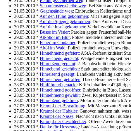
31.05.2010 *
Planungssicherheit weg
: Linke kritisiert Doppelh
31.05.2010 *
Schaufensterscheibe weg
: Bei Streit aus Wut zu
31.05.2010 *
Gegenstände weg
: Einbrüche in Kellerräume und
30.05.2010 *
Auf den Hund gekommen
: Mit Faust gegen Kop
30.05.2010 *
Auf die Spiegel gekommen
: Drei Autos vor Disk
30.05.2010 *
Auf die Insel gekommen
: Verkehrsschild an Kurv
29.05.2010 *
Busse im Visier
: Parolen gegen Frauenfußball-N
29.05.2010 *
Alkohol im Blut
: Polizei meldete unterschiedlic
29.05.2010 *
Feuer im Container
: Polizei ermittelt wegen Bran
29.05.2010 *
Altöl im Wald
: Polizei ermittelt wegen Umweltg
28.05.2010 *
Hinnehmend gefeiert
: AStA-Referat kritisiert S
28.05.2010 *
Hinreichend gedacht
: Weitgehende Einigkeit bei
28.05.2010 *
Hinreißend geplant
: 2. Bauabschnitt beim Hirsefe
28.05.2010 *
Hingebend geschützt
: Stadt unterstützt biologisch
28.05.2010 *
Hinreisend gezeigt
: Landkreis vielfältig aktiv be
28.05.2010 *
Hinreichend getroffen
: Disco-Besucher erhielt Sc
28.05.2010 *
Hinführend gepackt
: KriPo inhaftierte 47-jährig
28.05.2010 *
Hinnehmend geöffnet
: Einbrüche in Büro, Laster
28.05.2010 *
Hinnehmend gewählt
: Zwei Kupferkessel in Sch
28.05.2010 *
Hinreißend gefahren
: Motorroller durchbrach Ab
27.05.2010 *
Krampf der Bewaffnung
: Mit Messer zum Sportf
27.05.2010 *
Krampf der Habgier
: Ganoven nahmen mit, was ni
27.05.2010 *
Krampf der Nässe
: Nachricht nach Unfall nutzte 
27.05.2010 *
Krampf der Geschlechter
: Offene Zweierbeziehu
26.05.2010 *
Danke für Hessentag
: Landes-Ausstellung präsent