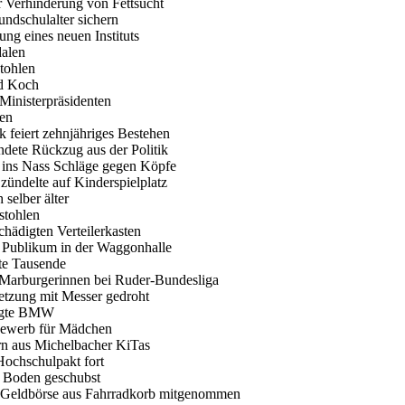
r Verhinderung von Fettsucht
ndschulalter sichern
ng eines neuen Instituts
dalen
tohlen
nd Koch
Ministerpräsidenten
len
k feiert zehnjähriges Bestehen
ündete Rückzug aus der Politik
r ins Nass Schläge gegen Köpfe
 zündelte auf Kinderspielplatz
 selber älter
estohlen
chädigten Verteilerkasten
as Publikum in der Waggonhalle
rte Tausende
r Marburgerinnen bei Ruder-Bundesliga
etzung mit Messer gedroht
digte BMW
tbewerb für Mädchen
ern aus Michelbacher KiTas
Hochschulpakt fort
u Boden geschubst
 Geldbörse aus Fahrradkorb mitgenommen