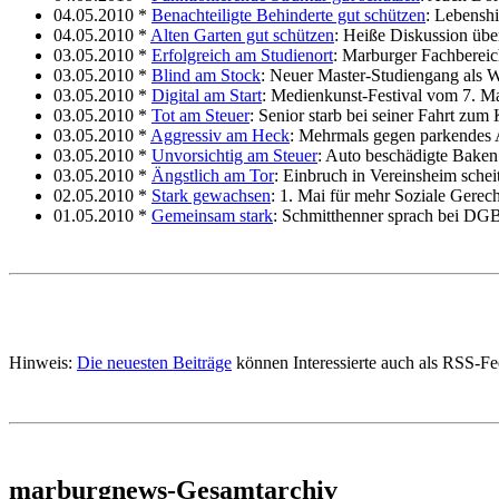
04.05.2010 *
Benachteiligte Behinderte gut schützen
: Lebenshi
04.05.2010 *
Alten Garten gut schützen
: Heiße Diskussion über
03.05.2010 *
Erfolgreich am Studienort
: Marburger Fachbereich
03.05.2010 *
Blind am Stock
: Neuer Master-Studiengang als W
03.05.2010 *
Digital am Start
: Medienkunst-Festival vom 7. Ma
03.05.2010 *
Tot am Steuer
: Senior starb bei seiner Fahrt zu
03.05.2010 *
Aggressiv am Heck
: Mehrmals gegen parkendes 
03.05.2010 *
Unvorsichtig am Steuer
: Auto beschädigte Baken 
03.05.2010 *
Ängstlich am Tor
: Einbruch in Vereinsheim scheit
02.05.2010 *
Stark gewachsen
: 1. Mai für mehr Soziale Gerech
01.05.2010 *
Gemeinsam stark
: Schmitthenner sprach bei DG
Hinweis:
Die neuesten Beiträge
können Interessierte auch als RSS-F
marburgnews-Gesamtarchiv