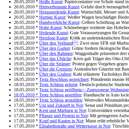
20.05.2010 *
Heiße Kunst
: Papiercontainer vor Schule stand 
20.05.2010 *
Hirnverbrannte Kunst
: Gefahr durch herausgehob
20.05.2010 *
Herausredende Kunst
: Warnschild, Messer und Al
20.05.2010 *
Hurtige Kunst
: Weißer Wagen beschädigte Bied
20.05.2010 *
Handwerkliche Kunst
: Gelben Schriftzug an Wa
20.05.2010 *
Hohe Kunst
: Schöneberger rezitierte das Hohelie
20.05.2010 *
Heilende Kunst
: Gute Voraussetzungen für Gesu
20.05.2010 *
Herzlose Kunst
: Kritik an undemokratischen Reak
19.05.2010 *
Über den Verbund
: Zwei neue SFB mit Marbur
19.05.2010 *
Über den Garten
: Grüne fordern ökologische Ba
19.05.2010 *
Über den Rahmen
: Waggonhalle präsentiert drei
19.05.2010 *
Über das Übliche
: Kreis gab Träger des Otto-Ub
19.05.2010 *
Über die Stränge
: Protest gegen Vorgehen gegen
19.05.2010 *
Über die Grenzen
: Australischer Gitarrist mit B
19.05.2010 *
Über den Graben
: Kahl erläuterte Tucholskys Bri
18.05.2010 *
Trotz Beschluss gezeichnet
: Präsidentin musste 
18.05.2010 *
Trotz Schluss gelernt
: Deutsch-polnische Studente
18.05.2010 *
Trotz Schloss geöffnet
a>: Zugezogene Wohnungstü
18.05.2010 *
Trotz Schloss gegriffen
: Handtasche in Auto lock
18.05.2010 *
Trotz Schloss gestohlen
: Wertvolles Mountainbi
17.05.2010 *
Uni und Zukunft in Not
: Senat und Präsidium pr
17.05.2010 *
Kent und Marburg in Not
: Universitäten vereinba
17.05.2010 *
Pflanze und Protein in Not
: Mit geringerem Aufw
17.05.2010 *
Kopf und Kasten in Not
: Mann erlitt erhebliche 
17.05.2010 *
Elisabethstraße und Wettergasse in Not
: Türschlü