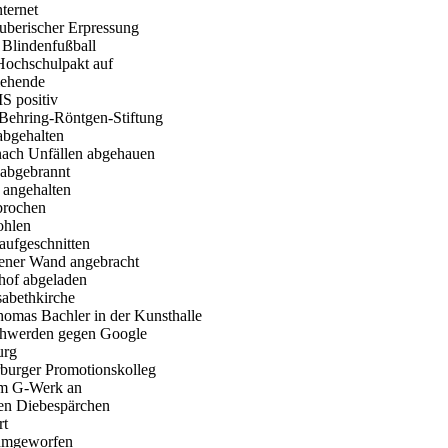
ternet
äuberischer Erpressung
 Blindenfußball
Hochschulpakt auf
iehende
S positiv
Behring-Röntgen-Stiftung
abgehalten
nach Unfällen abgehauen
 abgebrannt
r angehalten
brochen
ohlen
aufgeschnitten
chener Wand angebracht
ghof abgeladen
sabethkirche
homas Bachler in der Kunsthalle
eschwerden gegen Google
urg
arburger Promotionskolleg
eim G-Werk an
lten Diebespärchen
rt
 umgeworfen