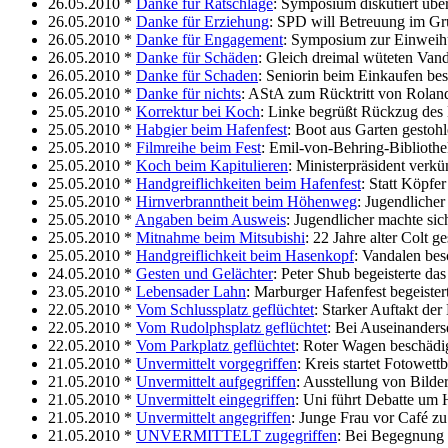
26.05.2010 *
Danke für Ratschläge
: Symposium diskutiert übe
26.05.2010 *
Danke für Erziehung
: SPD will Betreuung im Gru
26.05.2010 *
Danke für Engagement
: Symposium zur Einweihu
26.05.2010 *
Danke für Schäden
: Gleich dreimal wüteten Van
26.05.2010 *
Danke für Schaden
: Seniorin beim Einkaufen bes
26.05.2010 *
Danke für nichts
: AStA zum Rücktritt von Rola
25.05.2010 *
Korrektur bei Koch
: Linke begrüßt Rückzug des 
25.05.2010 *
Habgier beim Hafenfest
: Boot aus Garten gestoh
25.05.2010 *
Filmreihe beim Fest
: Emil-von-Behring-Bibliothe
25.05.2010 *
Koch beim Kapitulieren
: Ministerpräsident verk
25.05.2010 *
Handgreiflichkeiten beim Hafenfest
: Statt Köpfe
25.05.2010 *
Hirnverbranntheit beim Höhenweg
: Jugendlicher
25.05.2010 *
Angaben beim Ausweis
: Jugendlicher machte sich
25.05.2010 *
Mitnahme beim Mitsubishi
: 22 Jahre alter Colt g
25.05.2010 *
Handgreiflichkeit beim Hasenkopf
: Vandalen bes
24.05.2010 *
Gesten und Gelächter
: Peter Shub begeisterte d
23.05.2010 *
Lebensader Lahn
: Marburger Hafenfest begeiste
22.05.2010 *
Vom Schlussplatz geflüchtet
: Starker Auftakt de
22.05.2010 *
Vom Rudolphsplatz geflüchtet
: Bei Auseinanders
22.05.2010 *
Vom Parkplatz geflüchtet
: Roter Wagen beschä
21.05.2010 *
Unvermittelt vorgegriffen
: Kreis startet Fotowet
21.05.2010 *
Unvermittelt aufgegriffen
: Ausstellung von Bild
21.05.2010 *
Unvermittelt eingegriffen
: Uni führt Debatte um 
21.05.2010 *
Unvermittelt angegriffen
: Junge Frau vor Café z
21.05.2010 *
UNVERMITTELT zugegriffen
: Bei Begegnung