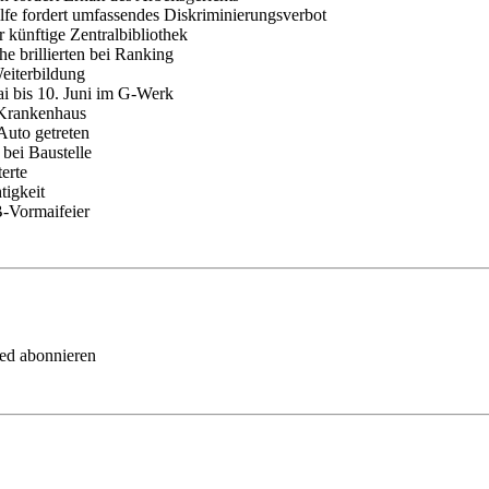
lfe fordert umfassendes Diskriminierungsverbot
 künftige Zentralbibliothek
e brillierten bei Ranking
eiterbildung
i bis 10. Juni im G-Werk
m Krankenhaus
Auto getreten
bei Baustelle
erte
tigkeit
B-Vormaifeier
eed abonnieren