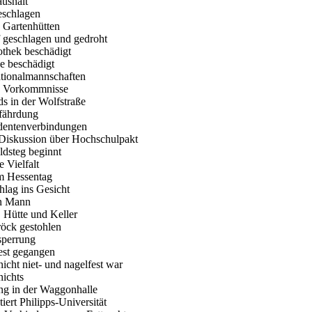
aushalt
geschlagen
 Gartenhütten
f geschlagen und gedroht
othek beschädigt
e beschädigt
ationalmannschaften
he Vorkommnisse
ds in der Wolfstraße
efährdung
tudentenverbindungen
 Diskussion über Hochschulpakt
ldsteg beginnt
e Vielfalt
im Hessentag
hlag ins Gesicht
en Mann
, Hütte und Keller
röck gestohlen
sperrung
est gegangen
cht niet- und nagelfest war
nichts
ng in der Waggonhalle
iert Philipps-Universität