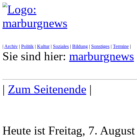
|
Archiv
|
Politik
|
Kultur
|
Soziales
|
Bildung
|
Sonstiges
|
Termine
|
Sie sind hier:
marburgnews
|
Zum Seitenende
|
Heute ist Freitag, 7. Augus