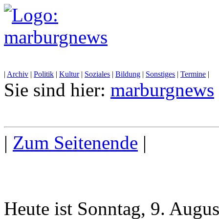
|
Archiv
|
Politik
|
Kultur
|
Soziales
|
Bildung
|
Sonstiges
|
Termine
|
Sie sind hier:
marburgnews
|
Zum Seitenende
|
Heute ist Sonntag, 9. Augu