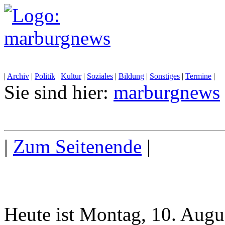
|
Archiv
|
Politik
|
Kultur
|
Soziales
|
Bildung
|
Sonstiges
|
Termine
|
Sie sind hier:
marburgnews
|
Zum Seitenende
|
Heute ist Montag, 10. Augu