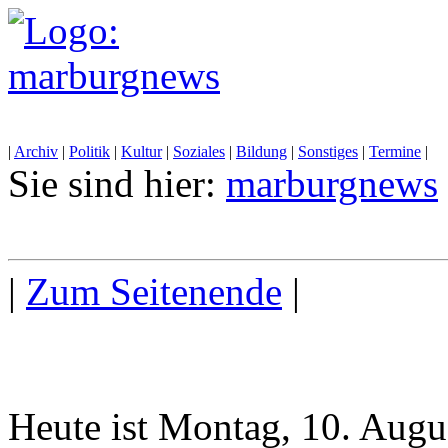
|
Archiv
|
Politik
|
Kultur
|
Soziales
|
Bildung
|
Sonstiges
|
Termine
|
Sie sind hier:
marburgnews
|
Zum Seitenende
|
Heute ist Montag, 10. Augu