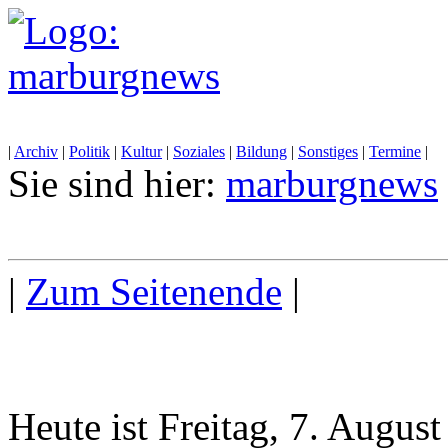
|
Archiv
|
Politik
|
Kultur
|
Soziales
|
Bildung
|
Sonstiges
|
Termine
|
Sie sind hier:
marburgnews
|
Zum Seitenende
|
Heute ist Freitag, 7. Augus