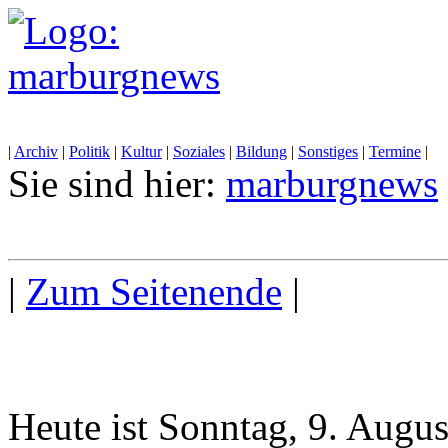
|
Archiv
|
Politik
|
Kultur
|
Soziales
|
Bildung
|
Sonstiges
|
Termine
|
Sie sind hier:
marburgnews
|
Zum Seitenende
|
Heute ist Sonntag, 9. Augu