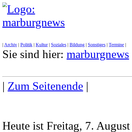
|
Archiv
|
Politik
|
Kultur
|
Soziales
|
Bildung
|
Sonstiges
|
Termine
|
Sie sind hier:
marburgnews
|
Zum Seitenende
|
Heute ist Freitag, 7. Augus