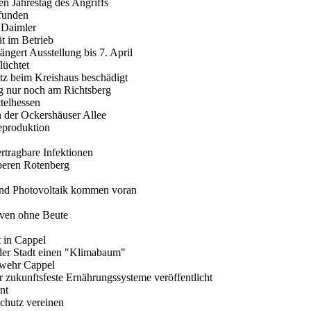
n Jahrestag des Angriffs
efunden
 Daimler
ät im Betrieb
ngert Ausstellung bis 7. April
lüchtet
atz beim Kreishaus beschädigt
ig nur noch am Richtsberg
telhessen
n der Ockershäuser Allee
eproduktion
rtragbare Infektionen
beren Rotenberg
und Photovoltaik kommen voran
oven ohne Beute
t in Cappel
der Stadt einen "Klimabaum"
rwehr Cappel
r zukunftsfeste Ernährungssysteme veröffentlicht
nt
chutz vereinen