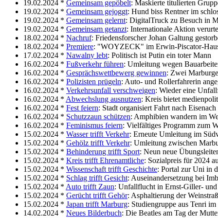
19.02.2024 *
Gemeinsam gepöbelt
: Maskierte titulierten Grupp
19.02.2024 *
Gemeinsam gejoggt
: Hund biss Rentner im schlo
19.02.2024 *
Gemeinsam gelernt
: DigitalTruck zu Besuch in 
19.02.2024 *
Gemeinsam getanzt
: Internationale Aktion verur
18.02.2024 *
Nachruf
: Friedensforscher Johan Galtung gestor
18.02.2024 *
Premiere
: "WOYZECK" im Erwin-Piscator-Hau
17.02.2024 *
Nawalny lebt
: Politisch ist Putin ein toter Mann
16.02.2024 *
Fußverkehr führen
: Umleitung wegen Bauarbeiten
16.02.2024 *
Gesprächswettbewerg gewinnen
: Zwei Marburger
16.02.2024 *
Polizisten prügeln
: Auto- und Rollerfahrerin ange
16.02.2024 *
Verkehrsunfall verschweigen
: Wieder eine Unfall
16.02.2024 *
Abwechslung ausnutzen
: Kreis bietet medienpol
16.02.2024 *
Fest feiern
: Stadt organisiert Fahrt nach Eisenach
16.02.2024 *
Schutzzaun schützen
: Amphibien wandern im We
16.02.2024 *
Feminismus feiern
: Vielfältiges Programm zum W
15.02.2024 *
Wasser trifft Verkehr
: Erneute Umleitung im Südv
15.02.2024 *
Gehölz trifft Verkehr
: Umleitung zwischen Marbu
15.02.2024 *
Behinderung trifft Sport
: Neun neue Übungsleite
15.02.2024 *
Kreis trifft Ehrenamtliche
: Sozialpreis für 2024 
15.02.2024 *
Wissenschaft trifft Geschichte
: Portal zur Uni in 
15.02.2024 *
Schlag trifft Gesicht
: Auseinandersetzung bei Im
15.02.2024 *
Auto trifft Zaun
: Unfallflucht in Ernst-Giller- un
15.02.2024 *
Gerücht trifft Gehör
: Asphaltierung der Weinstraß
15.02.2024 *
Japan trifft Marburg
: Studiengruppe aus Tenri im
14.02.2024 *
Neues Bilderbuch
: Die Beatles am Tag der Mutte