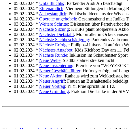
05.02.2024 *
Unfallflüchtig
: Parkender Audi A5 beschädigt
05.02.2024 *
Ehrenamtlich
: Vier neue Stiftungen in Marburg-
05.02.2024 *
Alltagstauglich
: Praktische Ideen aus der Wissens
04.02.2024 *
Operette ungehobelt
: Gesangsabend mit Judika 
03.02.2024 *
Weitere Schritte
: Diskussion über Parteiverbot d
02.02.2024 *
Nächste Sitzung
: KiJuPa plant Stolperstein-Akti
02.02.2024 *
Nächster Diebstahl
: Motorroller in Ockershausen
02.02.2024 *
Nächste Sachbeschädigung
: Parkendes Auto run
02.02.2024 *
Nächste Erfolge
: Philipps-Universität auf dem W
02.02.2024 *
Nächstes Angebot
: Kids Kickbox Day am 11. Fe
02.02.2024 *
Nächste Runde
: Inklusion im Schaufenster Sport
01.02.2024 *
Neue Welle
: Stadtbusfahrer streiken nicht
01.02.2024 *
Neue Inszenierung
: Premiere von "WOYZECK" 
01.02.2024 *
Neuer Geschäftsführer
: Hofmeyer folgt auf Lang
01.02.2024 *
Neue Aktion
: Rathaus wird zum Weltkrebstag bef
01.02.2024 *
Neuer Angriff
: Frauen an Bushaltestelle beleidigt
01.02.2024 *
Neuer Vortrag
: Yi Yi Prue spricht im TTZ
01.02.2024 *
Neue Gründung
: Fraktion Die Linke in der StV