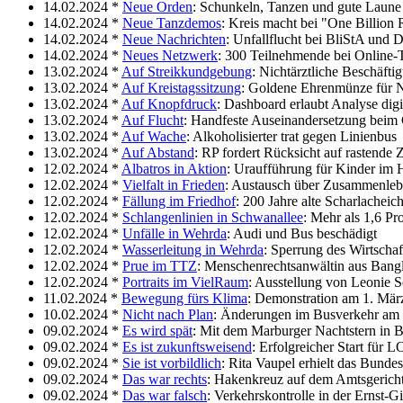
14.02.2024 *
Neue Orden
: Schunkeln, Tanzen und gute Laune
14.02.2024 *
Neue Tanzdemos
: Kreis macht bei "One Billion 
14.02.2024 *
Neue Nachrichten
: Unfallflucht bei BliStA und 
14.02.2024 *
Neues Netzwerk
: 300 Teilnehmende bei Online-
13.02.2024 *
Auf Streikkundgebung
: Nichtärztliche Beschäf
13.02.2024 *
Auf Kreistagssitzung
: Goldene Ehrenmünze für 
13.02.2024 *
Auf Knopfdruck
: Dashboard erlaubt Analyse digi
13.02.2024 *
Auf Flucht
: Handfeste Auseinandersetzung beim
13.02.2024 *
Auf Wache
: Alkoholisierter trat gegen Linienbus
13.02.2024 *
Auf Abstand
: RP fordert Rücksicht auf rastende
12.02.2024 *
Albatros in Aktion
: Uraufführung für Kinder i
12.02.2024 *
Vielfalt in Frieden
: Austausch über Zusammenleb
12.02.2024 *
Fällung im Friedhof
: 200 Jahre alte Scharlacheic
12.02.2024 *
Schlangenlinien in Schwanallee
: Mehr als 1,6 P
12.02.2024 *
Unfälle in Wehrda
: Audi und Bus beschädigt
12.02.2024 *
Wasserleitung in Wehrda
: Sperrung des Wirtsch
12.02.2024 *
Prue im TTZ
: Menschenrechtsanwältin aus Bang
12.02.2024 *
Portraits im VielRaum
: Ausstellung von Leonie S
11.02.2024 *
Bewegung fürs Klima
: Demonstration am 1. Mär
10.02.2024 *
Nicht nach Plan
: Änderungen im Busverkehr am
09.02.2024 *
Es wird spät
: Mit dem Marburger Nachtstern i
09.02.2024 *
Es ist zukunftsweisend
: Erfolgreicher Start 
09.02.2024 *
Sie ist vorbildlich
: Rita Vaupel erhielt das Bunde
09.02.2024 *
Das war rechts
: Hakenkreuz auf dem Amtsgerich
09.02.2024 *
Das war falsch
: Verkehrskontrolle in der Ernst-Gi