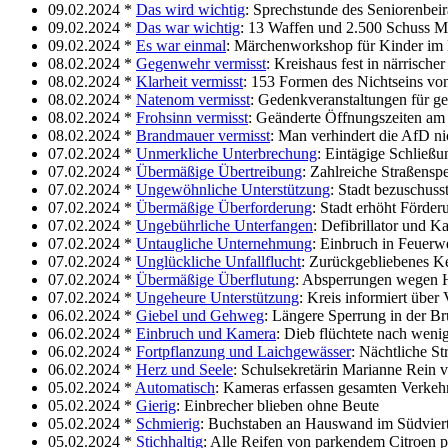
09.02.2024 *
Das wird wichtig
: Sprechstunde des Seniorenbeir
09.02.2024 *
Das war wichtig
: 13 Waffen und 2.500 Schuss Mun
09.02.2024 *
Es war einmal
: Märchenworkshop für Kinder i
08.02.2024 *
Gegenwehr vermisst
: Kreishaus fest in närrische
08.02.2024 *
Klarheit vermisst
: 153 Formen des Nichtseins vo
08.02.2024 *
Natenom vermisst
: Gedenkveranstaltungen für ge
08.02.2024 *
Frohsinn vermisst
: Geänderte Öffnungszeiten a
08.02.2024 *
Brandmauer vermisst
: Man verhindert die AfD ni
07.02.2024 *
Unmerkliche Unterbrechung
: Eintägige Schließ
07.02.2024 *
Übermäßige Übertreibung
: Zahlreiche Straßens
07.02.2024 *
Ungewöhnliche Unterstützung
: Stadt bezuschus
07.02.2024 *
Übermäßige Überforderung
: Stadt erhöht Förde
07.02.2024 *
Ungebührliche Unterfangen
: Defibrillator und K
07.02.2024 *
Untaugliche Unternehmung
: Einbruch in Feuerwe
07.02.2024 *
Unglückliche Unfallflucht
: Zurückgebliebenes Ke
07.02.2024 *
Übermäßige Überflutung
: Absperrungen wegen 
07.02.2024 *
Ungeheure Unterstützung
: Kreis informiert übe
06.02.2024 *
Giebel und Gehweg
: Längere Sperrung in der B
06.02.2024 *
Einbruch und Kamera
: Dieb flüchtete nach wen
06.02.2024 *
Fortpflanzung und Laichgewässer
: Nächtliche 
06.02.2024 *
Herz und Seele
: Schulsekretärin Marianne Rein v
05.02.2024 *
Automatisch
: Kameras erfassen gesamten Verkehr
05.02.2024 *
Gierig
: Einbrecher blieben ohne Beute
05.02.2024 *
Schmierig
: Buchstaben an Hauswand im Südviert
05.02.2024 *
Stichhaltig
: Alle Reifen von parkendem Citroen pl