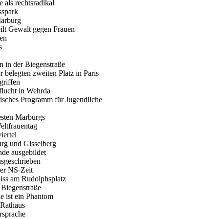
e als rechtsradikal
sspark
Marburg
teilt Gewalt gegen Frauen
ben
s
 in der Biegenstraße
 belegten zweiten Platz in Paris
griffen
flucht in Wehrda
itisches Programm für Jugendliche
sten Marburgs
eltfrauentag
iertel
rg und Gisselberg
nde ausgebildet
ausgeschrieben
der NS-Zeit
biss am Rudolphsplatz
d Biegenstraße
e ist ein Phantom
 Rathaus
rsprache