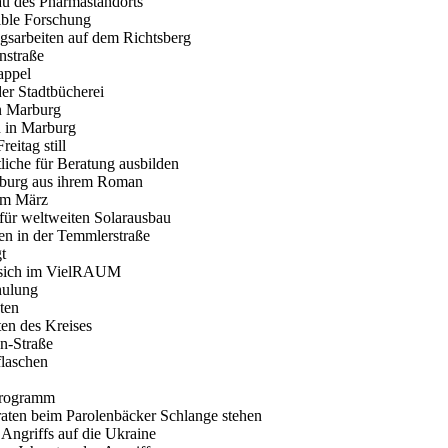
au des Pharmastandorts
sible Forschung
gsarbeiten auf dem Richtsberg
nstraße
appel
der Stadtbücherei
n Marburg
h in Marburg
eitag still
tliche für Beratung ausbilden
arburg aus ihrem Roman
 im März
 für weltweiten Solarausbau
en in der Temmlerstraße
t
 sich im VielRAUM
hulung
ten
ten des Kreises
nn-Straße
flaschen
Programm
aten beim Parolenbäcker Schlange stehen
 Angriffs auf die Ukraine