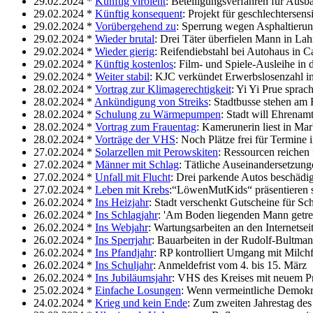
29.02.2024 *
Künftig virolent
: Beteiligungsverfahren für Ausb
29.02.2024 *
Künftig konsequent
: Projekt für geschlechtersen
29.02.2024 *
Vorübergehend zu
: Sperrung wegen Asphaltierun
29.02.2024 *
Wieder brutal
: Drei Täter überfielen Mann in Lah
29.02.2024 *
Wieder gierig
: Reifendiebstahl bei Autohaus in C
29.02.2024 *
Künftig kostenlos
: Film- und Spiele-Ausleihe in 
29.02.2024 *
Weiter stabil
: KJC verkündet Erwerbslosenzahl i
28.02.2024 *
Vortrag zur Klimagerechtigkeit
: Yi Yi Prue sprac
28.02.2024 *
Ankündigung von Streiks
: Stadtbusse stehen am Fr
28.02.2024 *
Schulung zu Wärmepumpen
: Stadt will Ehrenam
28.02.2024 *
Vortrag zum Frauentag
: Kamerunerin liest in M
28.02.2024 *
Vorträge der VHS
: Noch Plätze frei für Termine
27.02.2024 *
Solarzellen mit Perowskiten
: Ressourcen reichen
27.02.2024 *
Männer mit Schlag
: Tätliche Auseinandersetzung
27.02.2024 *
Unfall mit Flucht
: Drei parkende Autos beschädig
27.02.2024 *
Leben mit Krebs
:“LöwenMutKids“ präsentieren
26.02.2024 *
Ins Heizjahr
: Stadt verschenkt Gutscheine für Sc
26.02.2024 *
Ins Schlagjahr
: 'Am Boden liegenden Mann getre
26.02.2024 *
Ins Webjahr
: Wartungsarbeiten an den Internetsei
26.02.2024 *
Ins Sperrjahr
: Bauarbeiten in der Rudolf-Bultma
26.02.2024 *
Ins Pfandjahr
: RP kontrolliert Umgang mit Milch
26.02.2024 *
Ins Schuljahr
: Anmeldefrist vom 4. bis 15. März
26.02.2024 *
Ins Jubiläumsjahr
: VHS des Kreises mit neuem 
25.02.2024 *
Einfache Losungen
: Wenn vermeintliche Demokr
24.02.2024 *
Krieg und kein Ende
: Zum zweiten Jahrestag des