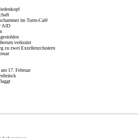
Biedenkopf
chaft
Tschammer im Turm-Café
er AfD
on
 gestohlen
dherum verkratzt
eg zu zwei Exzellenzclustern
bruar
am 17. Februar
enbrinck
laggt
V