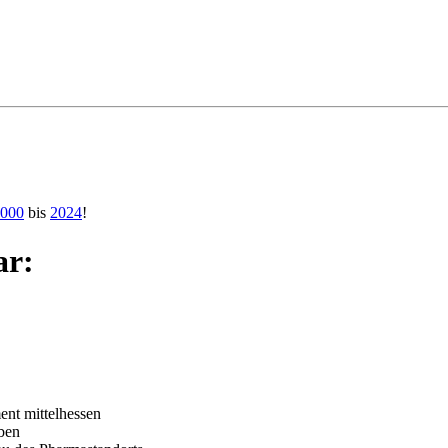
000
bis
2024
!
ar:
nt mittelhessen
iben