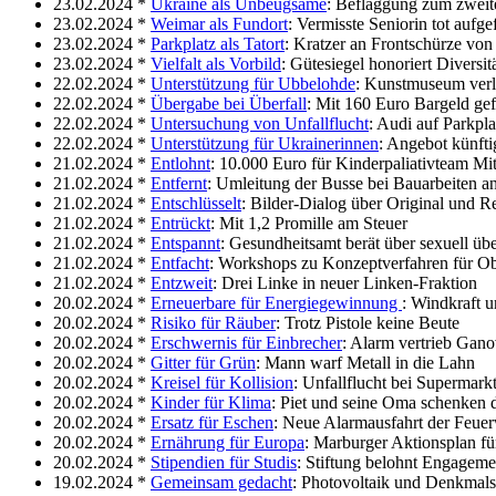
23.02.2024 *
Ukraine als Unbeugsame
: Beflaggung zum zweite
23.02.2024 *
Weimar als Fundort
: Vermisste Seniorin tot aufg
23.02.2024 *
Parkplatz als Tatort
: Kratzer an Frontschürze von
23.02.2024 *
Vielfalt als Vorbild
: Gütesiegel honoriert Diversit
22.02.2024 *
Unterstützung für Ubbelohde
: Kunstmuseum verlä
22.02.2024 *
Übergabe bei Überfall
: Mit 160 Euro Bargeld gef
22.02.2024 *
Untersuchung von Unfallflucht
: Audi auf Parkpl
22.02.2024 *
Unterstützung für Ukrainerinnen
: Angebot künft
21.02.2024 *
Entlohnt
: 10.000 Euro für Kinderpaliativteam Mit
21.02.2024 *
Entfernt
: Umleitung der Busse bei Bauarbeiten a
21.02.2024 *
Entschlüsselt
: Bilder-Dialog über Original und R
21.02.2024 *
Entrückt
: Mit 1,2 Promille am Steuer
21.02.2024 *
Entspannt
: Gesundheitsamt berät über sexuell übe
21.02.2024 *
Entfacht
: Workshops zu Konzeptverfahren für O
21.02.2024 *
Entzweit
: Drei Linke in neuer Linken-Fraktion
20.02.2024 *
Erneuerbare für Energiegewinnung
: Windkraft 
20.02.2024 *
Risiko für Räuber
: Trotz Pistole keine Beute
20.02.2024 *
Erschwernis für Einbrecher
: Alarm vertrieb Gan
20.02.2024 *
Gitter für Grün
: Mann warf Metall in die Lahn
20.02.2024 *
Kreisel für Kollision
: Unfallflucht bei Supermark
20.02.2024 *
Kinder für Klima
: Piet und seine Oma schenken 
20.02.2024 *
Ersatz für Eschen
: Neue Alarmausfahrt der Feue
20.02.2024 *
Ernährung für Europa
: Marburger Aktionsplan fü
20.02.2024 *
Stipendien für Studis
: Stiftung belohnt Engageme
19.02.2024 *
Gemeinsam gedacht
: Photovoltaik und Denkmals