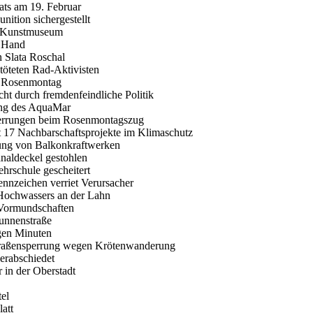
ats am 19. Februar
ition sichergestellt
m Kunstmuseum
r Hand
n Slata Roschal
töteten Rad-Aktivisten
m Rosenmontag
cht durch fremdenfeindliche Politik
ung des AquaMar
perrungen beim Rosenmontagszug
st 17 Nachbarschaftsprojekte im Klimaschutz
rung von Balkonkraftwerken
analdeckel gestohlen
hrschule gescheitert
nnzeichen verriet Verursacher
Hochwassers an der Lahn
r Vormundschaften
runnenstraße
igen Minuten
Straßensperrung wegen Krötenwanderung
erabschiedet
 in der Oberstadt
el
att