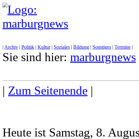
|
Archiv
|
Politik
|
Kultur
|
Soziales
|
Bildung
|
Sonstiges
|
Termine
|
Sie sind hier:
marburgnews
|
Zum Seitenende
|
Heute ist Samstag, 8. Augu