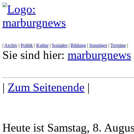
|
Archiv
|
Politik
|
Kultur
|
Soziales
|
Bildung
|
Sonstiges
|
Termine
|
Sie sind hier:
marburgnews
|
Zum Seitenende
|
Heute ist Samstag, 8. Augu