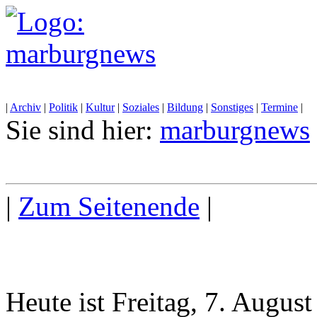
|
Archiv
|
Politik
|
Kultur
|
Soziales
|
Bildung
|
Sonstiges
|
Termine
|
Sie sind hier:
marburgnews
|
Zum Seitenende
|
Heute ist Freitag, 7. Augus